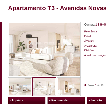
Apartamento T3 - Avenidas Novas
Compra
1 189 0
Referência:
Estado:
Área útil:
Área bruta:
Divisões:
Ano de construção
Fotos
3
de
10
» Imprimir
» Recomendar
» Favorito