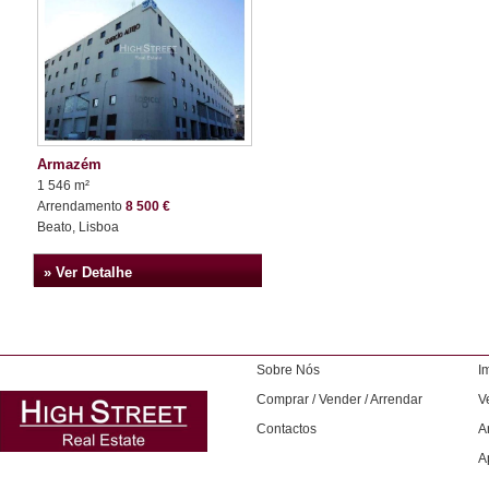
Armazém
1 546 m²
Arrendamento
8 500 €
Beato, Lisboa
» Ver Detalhe
Sobre Nós
I
Comprar / Vender / Arrendar
V
Contactos
A
A