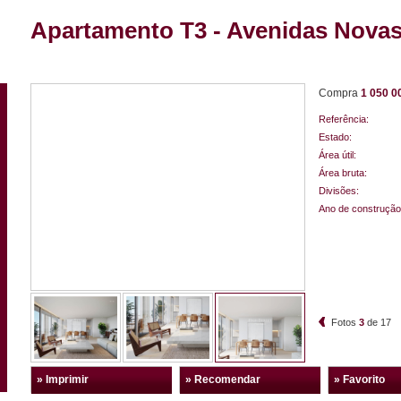
Apartamento T3 - Avenidas Novas
Compra
1 050 0
Referência:
Estado:
Área útil:
Área bruta:
Divisões:
Ano de construção
Fotos
3
de
17
» Imprimir
» Recomendar
» Favorito