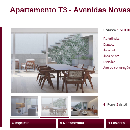
Apartamento T3 - Avenidas Novas
Compra
1 510 0
Referência:
Estado:
Área útil:
Área bruta:
Divisões:
Ano de construção
Fotos
3
de
16
» Imprimir
» Recomendar
» Favorito