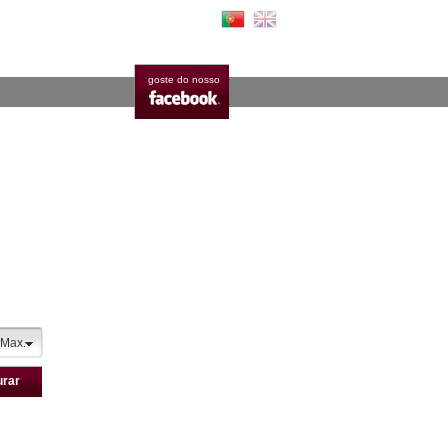
goste do nosso
 Max.
urar