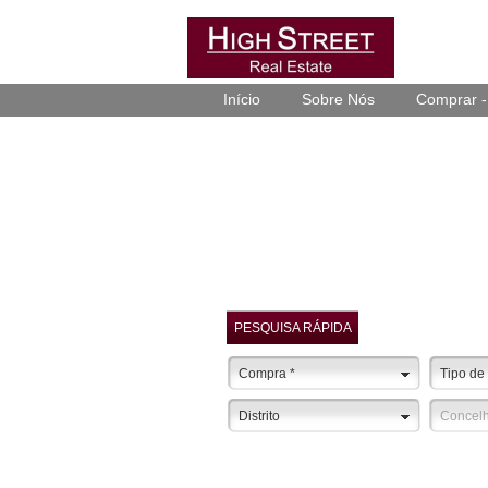
Início
Sobre Nós
Comprar -
PESQUISA RÁPIDA
Compra
*
Tipo de
Distrito
Concel