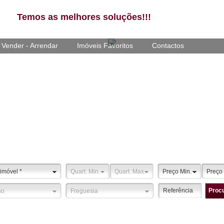
Temos as melhores soluções!!!
 Vender - Arrendar
Imóveis Favoritos
Contactos
 imóvel
*
Quart. Min.
Quart. Max.
Preço Min.
Preço
Proc
ho
Freguesia