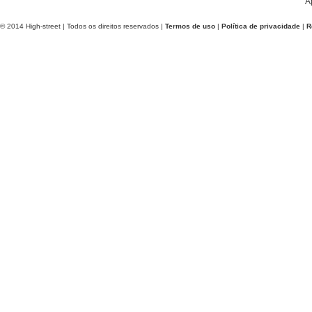
A
© 2014 High-street | Todos os direitos reservados |
Termos de uso
|
Política de privacidade
|
R