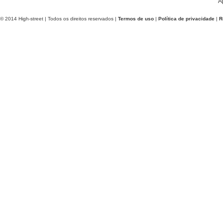
A
© 2014 High-street | Todos os direitos reservados |
Termos de uso
|
Política de privacidade
|
R