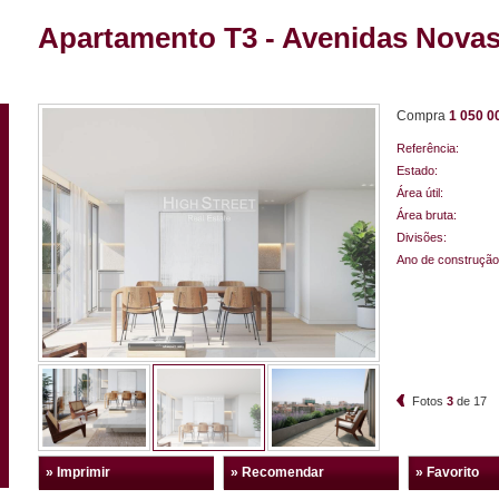
Apartamento T3 - Avenidas Novas
Compra
1 050 0
Referência:
Estado:
Área útil:
Área bruta:
Divisões:
Ano de construção
Fotos
3
de
17
» Imprimir
» Recomendar
» Favorito